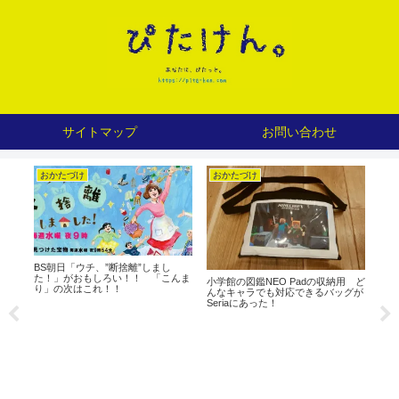
サイトマップ
お問い合わせ
おかたづけ
おかたづけ
お
BS朝日「ウチ、”断捨離”しまし
新築
た！」がおもしろい！！ 「こんま
そう
小学館の図鑑NEO Padの収納用 ど
り」の次はこれ！！
品
んなキャラでも対応できるバッグが
Seriaにあった！