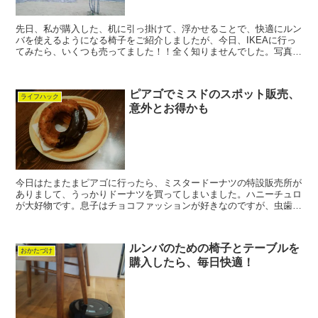
先日、私が購入した、机に引っ掛けて、浮かせることで、快適にルン
バを使えるようになる椅子をご紹介しましたが、今日、IKEAに行っ
てみたら、いくつも売ってました！！全く知りませんでした。写真を
撮ったり、浮かせた高さを測ったりしてきましたので、...
ピアゴでミスドのスポット販売、
ライフハック
意外とお得かも
今日はたまたまピアゴに行ったら、ミスタードーナツの特設販売所が
ありまして、うっかりドーナツを買ってしまいました。ハニーチュロ
が大好物です。息子はチョコファッションが好きなのですが、虫歯が
気になるので、あまりチョコは与えたくありません。。で...
ルンバのための椅子とテーブルを
おかたづけ
購入したら、毎日快適！