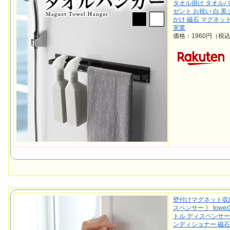
タオル掛け タオルバ
ゼント お祝い 白 黒
かけ 磁石 マグネッ
実業
価格：1960円（税
壁付けマグネット収
スペンサー 》 tow
トル ディスペンサー
ンディショナー 磁石 