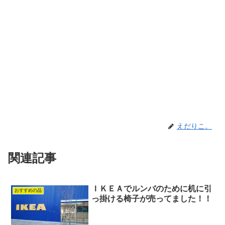
えだりこ。
関連記事
ＩＫＥＡでルンバのために机に引
おすすめの品
っ掛ける椅子が売ってました！！