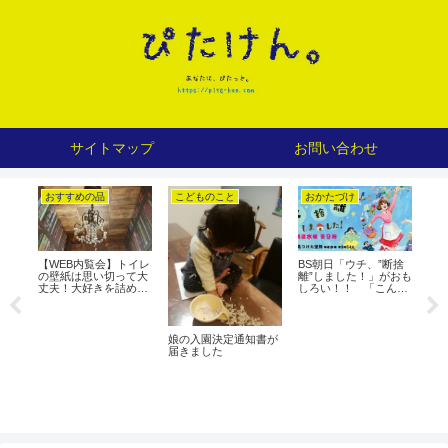
サイトマップ
お問い合わせ
おすすめの品
こどものこと
おかたづけ
お
【WEB内覧会】トイレ
BS朝日「ウチ、”断捨
豊橋
の壁紙は思い切って大
離”しました！」がおも
タン
丈夫！大好きを詰め込
しろい！！ 「こんま
He
んだ自分だけのリラッ
り」の次はこれ！！
し
クス空間！
くん
娘の入園決定通知書が
た理
届きました