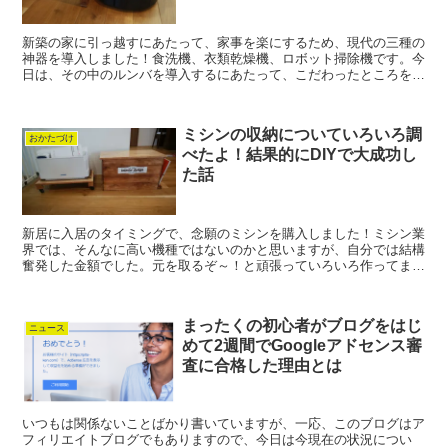
新築の家に引っ越すにあたって、家事を楽にするため、現代の三種の
神器を導入しました！食洗機、衣類乾燥機、ロボット掃除機です。今
日は、その中のルンバを導入するにあたって、こだわったところを書
いていきたいと思います。 関連記事 ...
ミシンの収納についていろいろ調
おかたづけ
べたよ！結果的にDIYで大成功し
た話
新居に入居のタイミングで、念願のミシンを購入しました！ミシン業
界では、そんなに高い機種ではないのかと思いますが、自分では結構
奮発した金額でした。元を取るぞ～！と頑張っていろいろ作ってま
す。 ソファカバーやカーテンをいくつか自...
まったくの初心者がブログをはじ
ニュース
めて2週間でGoogleアドセンス審
査に合格した理由とは
いつもは関係ないことばかり書いていますが、一応、このブログはア
フィリエイトブログでもありますので、今日は今現在の状況につい