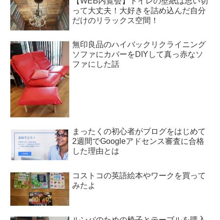
【WEB内覧会】トイレの壁紙は思い切
って大丈夫！大好きを詰め込んだ自分
だけのリラックス空間！
無印良品のハイバックリクライニング
ソファにカバーをDIYして真っ赤なソ
ファにした話
まったくの初心者がブログをはじめて
2週間でGoogleアドセンス審査に合格
した理由とは
コストコの英語絵本やワークを買って
みたよ
ルンバのための椅子とテーブルを購入